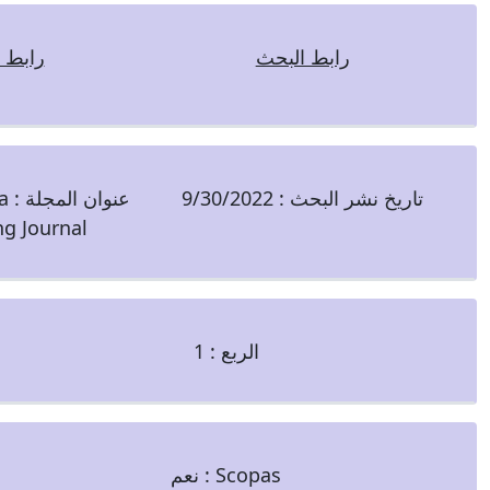
رابط البحث
رابط ا
تاريخ نشر البحث :
9/30/2022
عنوان المجلة :
a
ng Journal
الربع :
1
Scopas :
نعم